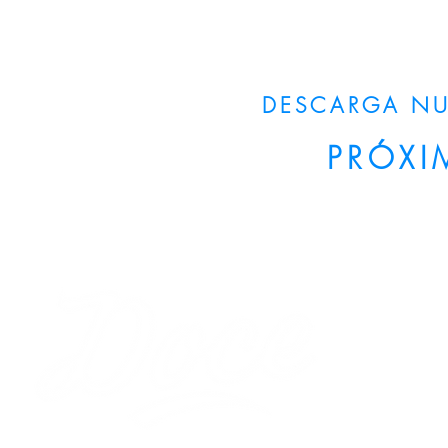
DESCARGA NU
PRÓXI
44 Años repre
las mejores li