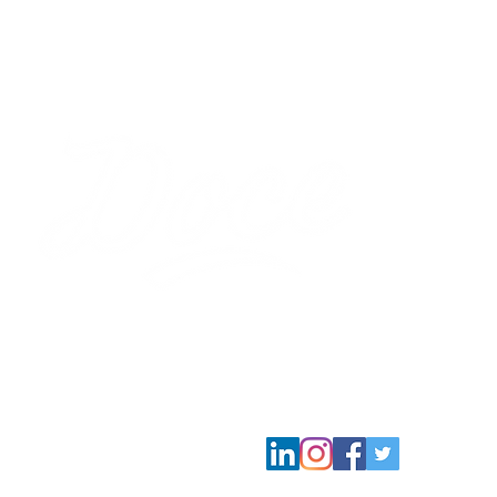
44 Años repre
las mejores li
SÍGUENOS EN NUESTRAS RRSS